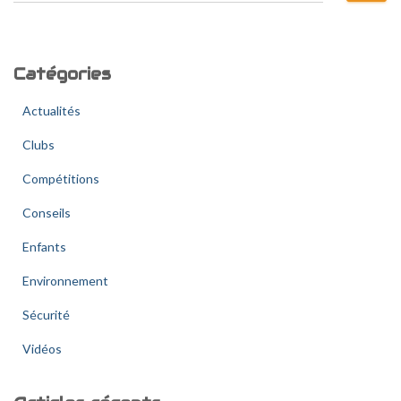
c
h
e
Catégories
r
c
Actualités
h
e
Clubs
r
Compétitions
:
Conseils
Enfants
Environnement
Sécurité
Vidéos