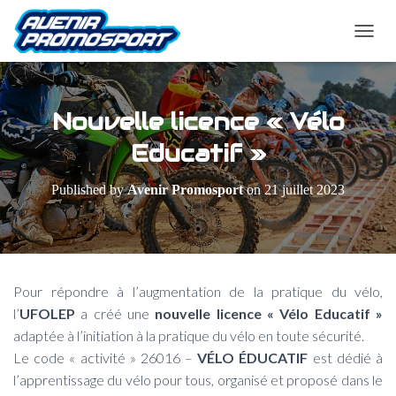
O
U
V
R
I
Nouvelle licence « Vélo
R
/
Educatif »
F
E
Published by
Avenir Promosport
on
21 juillet 2023
R
M
E
R
L
A
Pour répondre à l’augmentation de la pratique du vélo,
N
l’
UFOLEP
a créé une
nouvelle licence « Vélo Educatif »
A
V
adaptée à l’initiation à la pratique du vélo en toute sécurité.
I
Le code « activité » 26016 –
VÉLO ÉDUCATIF
est dédié à
G
l’apprentissage du vélo pour tous, organisé et proposé dans le
A