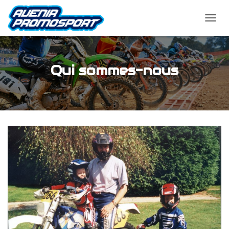
O
U
V
R
I
Qui sommes-nous
R
/
F
E
R
M
E
R
L
A
N
A
V
I
G
A