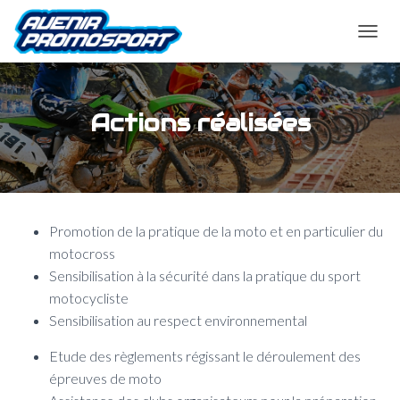
O
U
V
R
I
Actions réalisées
R
/
F
E
R
M
Promotion de la pratique de la moto et en particulier du
E
R
motocross
L
Sensibilisation à la sécurité dans la pratique du sport
A
motocycliste
N
A
Sensibilisation au respect environnemental
V
I
Etude des règlements régissant le déroulement des
G
épreuves de moto
A