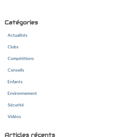
c
h
e
Catégories
r
c
Actualités
h
e
Clubs
r
Compétitions
:
Conseils
Enfants
Environnement
Sécurité
Vidéos
Articles récents