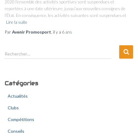
2020 l’ensemble des activités sportives sont suspendues et
reportées à une date ultérieure, jusqu’aux nouvelles consignes de
l’État. En conséquence, les activités suivantes sont suspendues et
Lire la suite
Par
Avenir Promosport
, il y a
6 ans
R
Rechercher…
e
c
h
e
Catégories
r
c
Actualités
h
e
Clubs
r
Compétitions
:
Conseils