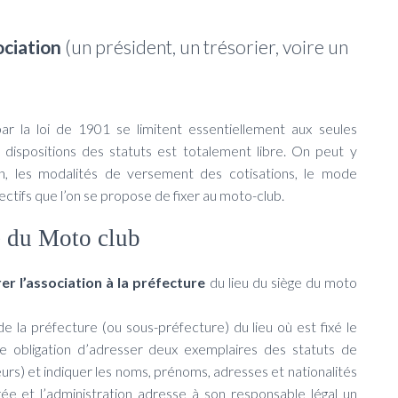
ociation
(un président, un trésorier, voire un
ar la loi de 1901 se limitent essentiellement aux seules
 dispositions des statuts est totalement libre. On peut y
on, les modalités de versement des cotisations, le mode
ectifs que l’on se propose de fixer au moto-club.
re du Moto club
er l’association à la préfecture
du lieu du siège du moto
e la préfecture (ou sous-préfecture) du lieu où est fixé le
tte obligation d’adresser deux exemplaires des statuts de
eurs) et indiquer les noms, prénoms, adresses et nationalités
trée et l’administration adresse à son responsable légal un