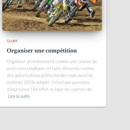
CLUBS
Organiser une compétition
Organiser un événement comme une course de
moto cross implique certains éléments comme
des autorisations préfectorales mais aussi du
matériel 100% adapté. Il n’est pas question
d’improviser ! En effet ce type de courses de
Lire la suite