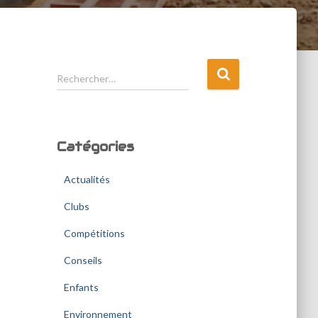
R
Rechercher…
e
c
h
e
Catégories
r
c
Actualités
h
e
Clubs
r
Compétitions
:
Conseils
Enfants
Environnement