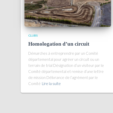
CLUBS
Homologation d’un circuit
Démarches à entreprendre par un Comité
départemental pour agréer un circuit ou un
terrain de trial Désignation d’un visiteur par le
Comité départemental et remise d’une lettre
de mission Délivrance de l’agrément par le
Comité
Lire la suite