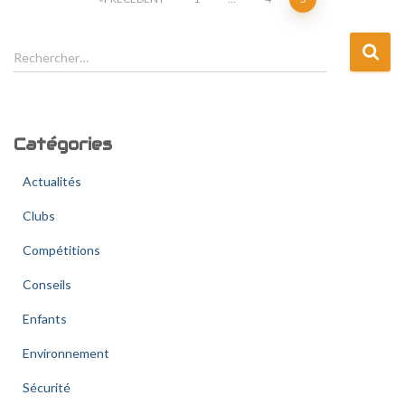
Pagination
des
R
Rechercher…
e
publications
c
h
e
Catégories
r
c
Actualités
h
e
Clubs
r
Compétitions
:
Conseils
Enfants
Environnement
Sécurité