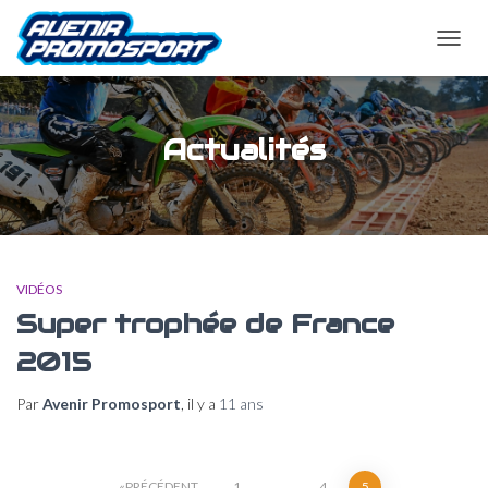
OUVRI
LA
NAVIG
Actualités
VIDÉOS
Super trophée de France
2015
Par
Avenir Promosport
, il y a
11 ans
PRÉCÉDENT
1
…
4
5